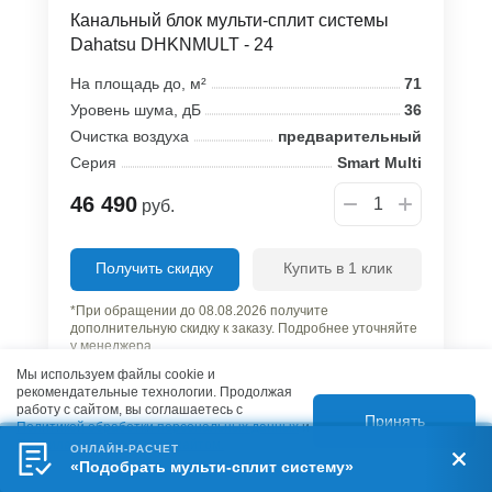
Канальный блок мульти-сплит системы
Dahatsu DHKNMULT - 24
На площадь до, м²
71
Уровень шума, дБ
36
Очистка воздуха
предварительный
Серия
Smart Multi
46 490
руб.
Получить скидку
Купить в 1 клик
*При обращении до 08.08.2026 получите
дополнительную скидку к заказу. Подробнее уточняйте
у менеджера
Мы используем файлы cookie и
рекомендательные технологии. Продолжая
работу с сайтом, вы соглашаетесь с
Принять
Политикой обработки персональных данных
и
Правилами пользования сайтом.
ОНЛАЙН-РАСЧЕТ
«Подобрать мульти-сплит систему»
В наличии