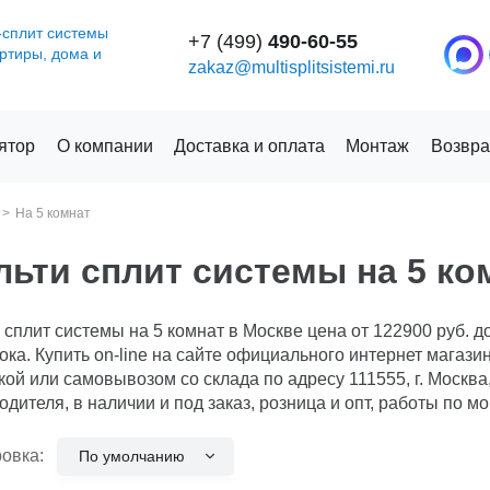
-сплит системы
+7 (499)
490-60-55
артиры, дома и
zakaz@multisplitsistemi.ru
ятор
О компании
Доставка и оплата
Монтаж
Возвра
На 5 комнат
ьти сплит системы на 5 ко
 сплит системы на 5 комнат в Москве цена от 122900 руб. д
ока. Купить on-line на сайте официального интернет магазина
кой или самовывозом со склада по адресу 111555, г. Москва,
одителя, в наличии и под заказ, розница и опт, работы по м
овка:
По умолчанию