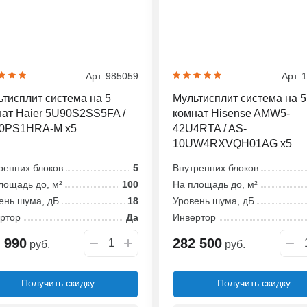
Арт. 985059
Арт. 
тисплит система на 5
Мультисплит система на 5
ат Haier 5U90S2SS5FA /
комнат Hisense AMW5-
0PS1HRA-M x5
42U4RTA / AS-
10UW4RXVQH01AG x5
ренних блоков
5
Внутренних блоков
лощадь до, м²
100
На площадь до, м²
ень шума, дБ
18
Уровень шума, дБ
ртор
Да
Инвертор
 990
282 500
руб.
руб.
Получить скидку
Получить скидку