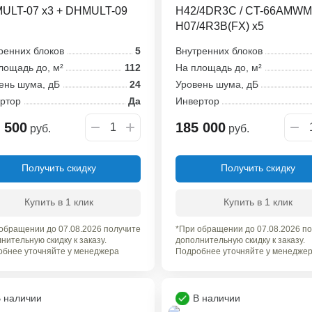
ULT-07 x3 + DHMULT-09
H42/4DR3C / CT-66AMWM
H07/4R3B(FX) x5
ренних блоков
5
Внутренних блоков
лощадь до, м²
112
На площадь до, м²
ень шума, дБ
24
Уровень шума, дБ
ртор
Да
Инвертор
 500
185 000
руб.
руб.
Получить скидку
Получить скидку
Купить в 1 клик
Купить в 1 клик
обращении до 07.08.2026 получите
*При обращении до 07.08.2026 п
нительную скидку к заказу.
дополнительную скидку к заказу.
бнее уточняйте у менеджера
Подробнее уточняйте у менедже
 наличии
В наличии