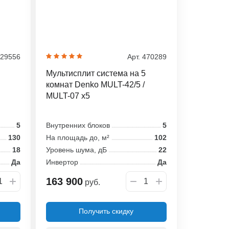
129556
Арт. 470289
Мультисплит система на 5
комнат Denko MULT-42/5 /
MULT-07 x5
5
Внутренних блоков
5
130
На площадь до, м²
102
18
Уровень шума, дБ
22
Да
Инвертор
Да
163 900
руб.
Получить скидку