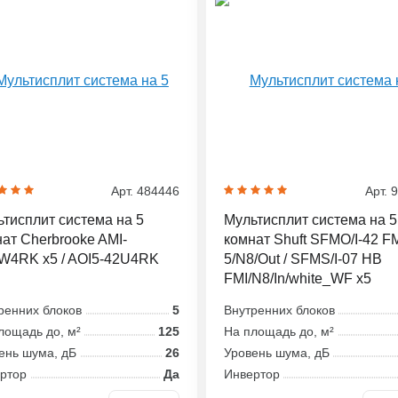
Арт. 484446
Арт. 
тисплит система на 5
Мультисплит система на 5
ат Cherbrooke AMI-
комнат Shuft SFMO/I-42 FM
W4RK x5 / AOI5-42U4RK
5/N8/Out / SFMS/I-07 HB
FMI/N8/In/white_WF x5
ренних блоков
5
Внутренних блоков
лощадь до, м²
125
На площадь до, м²
ень шума, дБ
26
Уровень шума, дБ
ртор
Да
Инвертор