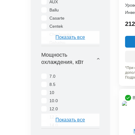
AUX
Уров
Ballu
Инве
Casarte
212
Centek
Cherbrooke
Показать все
Dahatsu
Daikin
Мощность
Dantex
охлаждения, кВт
Denko
*При 
допол
Ecoclima
7.0
Подро
Electrolux
8.5
Energolux
10
В
Eurohoff
10.0
Ferrum
12.0
Fujitsu
12.5
Показать все
Funai
14.0
General
16.0