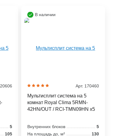
В наличии
320606
Арт. 170460
Мультисплит система на 5
-
комнат Royal Clima 5RMN-
42HN/OUT / RCI-TMN09HN x5
5
Внутренних блоков
5
105
На площадь до, м²
130