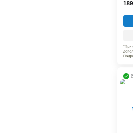
189
*При 
допол
Подро
В