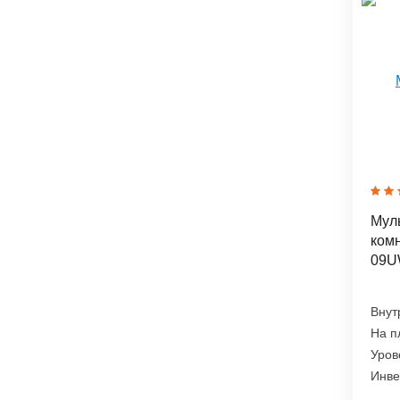
Муль
комн
09U
Внут
На п
Уров
Инве