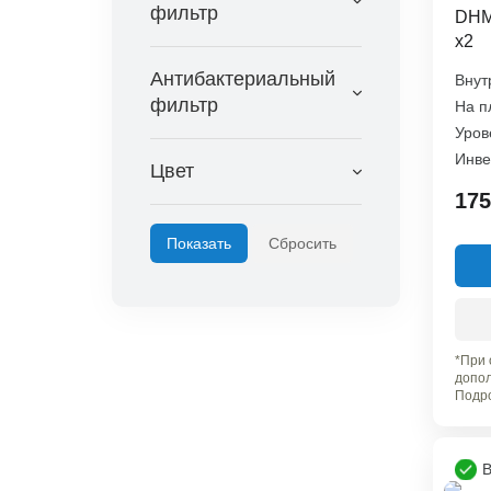
фильтр
DHM
x2
Антибактериальный
Внут
фильтр
На п
Уров
Инве
Цвет
175
*При 
допол
Подро
В