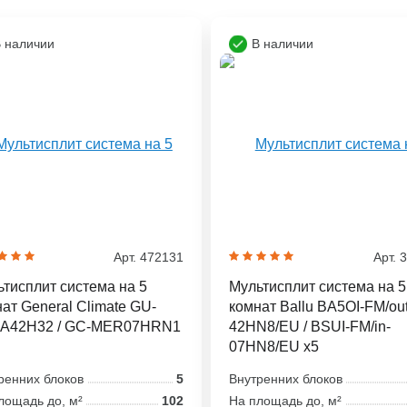
 наличии
В наличии
Арт. 472131
Арт. 
тисплит система на 5
Мультисплит система на 5
ат General Climate GU-
комнат Ballu BA5OI-FM/out
A42H32 / GC-MER07HRN1
42HN8/EU / BSUI-FM/in-
07HN8/EU x5
ренних блоков
5
Внутренних блоков
лощадь до, м²
102
На площадь до, м²