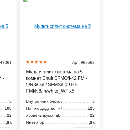
949361
Арт. 967562
Мультисплит система на 5
I-
комнат Shuft SFMO/I-42 FMI-
5/N8/Out / SFMS/I-09 HB
FMI/N8/In/white_WF x5
5
Внутренних блоков
5
100
На площадь до, м²
125
22
Уровень шума, дБ
22
Да
Инвертор
Да