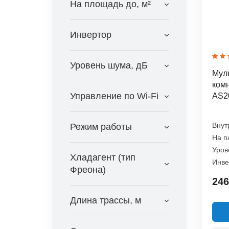
На площадь до, м²
General Climate
17.0
GoldStar
Инвертор
Gree
Haier
Hisense
Уровень шума, дБ
Муль
Hitachi
комн
IGC
Управление по Wi-Fi
AS2
Kentatsu
Lg
Внут
Режим работы
Marsa
На п
Mdv
Уров
Хладагент (тип
Midea
Инве
Фреона)
Mitsubishi Heavy
246
NeoClima
Длина трассы, м
Panasonic
Pioneer