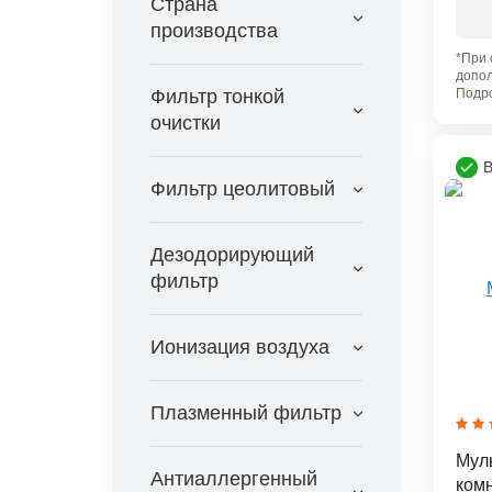
Roda
Страна
производства
Royal Clima
*При 
Royal Thermo
допол
Sakata
Подро
Фильтр тонкой
Samsung
очистки
Shuft
В
TCL
Фильтр цеолитовый
Toshiba
Zanussi
Дезодорирующий
фильтр
Ионизация воздуха
Плазменный фильтр
Муль
Антиаллергенный
комн