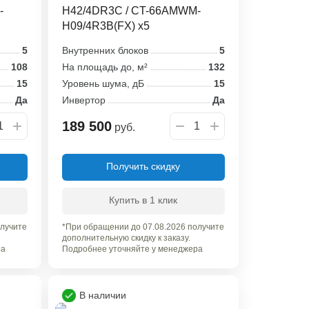
-
H42/4DR3C / CT-66AMWM-
H09/4R3B(FX) x5
5
Внутренних блоков
5
108
На площадь до, м²
132
15
Уровень шума, дБ
15
Да
Инвертор
Да
189 500
руб.
Получить скидку
Купить в 1 клик
олучите
*При обращении до 07.08.2026 получите
дополнительную скидку к заказу.
ра
Подробнее уточняйте у менеджера
В наличии