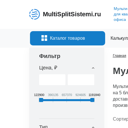
Мульти
MultiSplitSistemi.ru
для кв
офиса
Каталог товаров
Калькул
Фильтр
Главная
Цена, ₽
Мул
Мульти
на 5 бл
122900
390135
657370
924605
1191840
достав
произв
Сортир
Тип