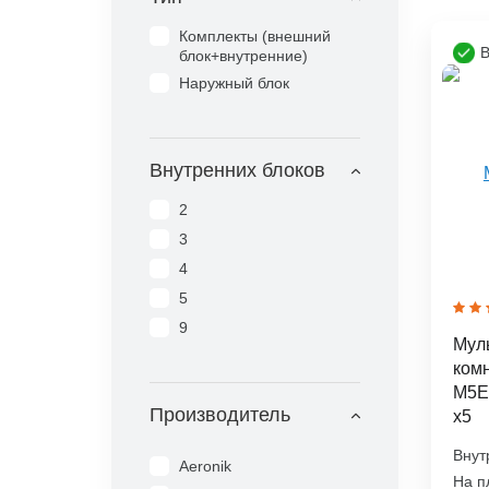
Комплекты (внешний
В
блок+внутренние)
Наружный блок
Внутренних блоков
2
3
4
5
9
Муль
комн
M5E
Производитель
x5
Внут
Aeronik
На п