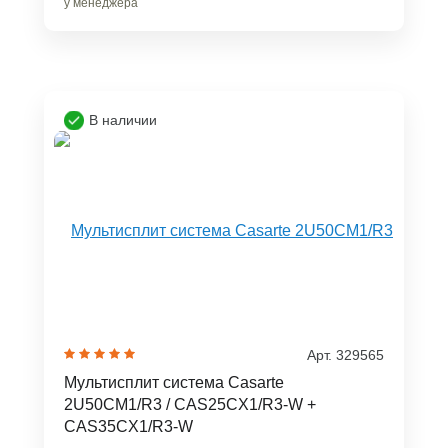
у менеджера
В наличии
Арт. 329565
Мультисплит система Casarte
2U50CM1/R3 / CAS25CX1/R3-W +
CAS35CX1/R3-W