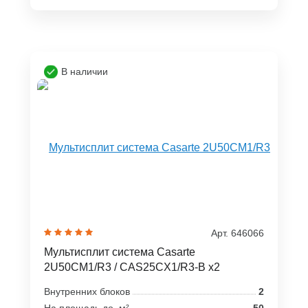
В наличии
Арт. 646066
Мультисплит система Casarte
2U50CM1/R3 / CAS25CX1/R3-B x2
Внутренних блоков
2
На площадь до, м²
50