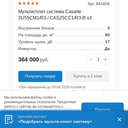
Арт. 841606
Мультисплит система Casarte
3U55CM1/R3 / CAS25CC1/R3-B x3
Внутренних блоков
3
На площадь до, м²
60
Уровень шума, дБ
17
Инвертор
Да
364 000
руб.
Получить скидку
Купить в 1 клик
*При обращении до 09.08.2026 получите
дополнительную скидку к заказу. Подробнее уточняйте
у менеджера
Мы используем файлы cookie и
рекомендательные технологии. Продолжая
работу с сайтом, вы соглашаетесь с
Принять
Политикой обработки персональных данных
и
Правилами пользования сайтом.
ОНЛАЙН-РАСЧЕТ
«Подобрать мульти-сплит систему»