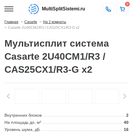
0
MultiSplitSistemi.ru
Главная
Casarte
На 2 комнаты
Casarte 2U40CM1/R3 / CAS25CX1/R3-G x2
Мультисплит система
Casarte 2U40CM1/R3 /
CAS25CX1/R3-G x2
Внутренних блоков
2
На площадь до, м²
40
Уровень шума, дБ
16