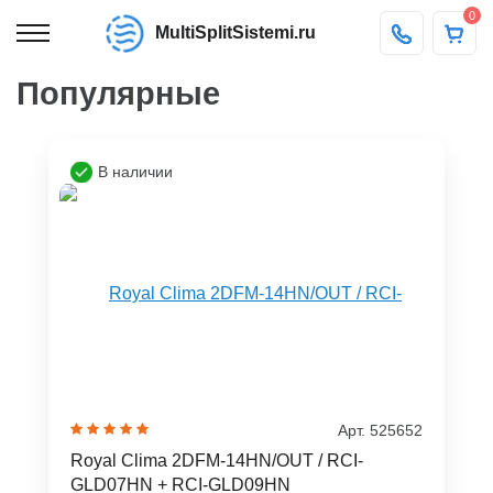
0
MultiSplitSistemi.ru
Популярные
В наличии
Арт. 525652
Royal Clima 2DFM-14HN/OUT / RCI-
GLD07HN + RCI-GLD09HN