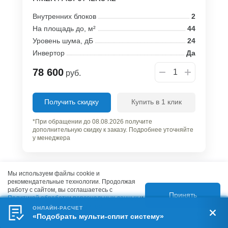
Внутренних блоков
2
На площадь до, м²
44
Уровень шума, дБ
24
Инвертор
Да
78 600
руб.
Получить скидку
Купить в 1 клик
*При обращении до 08.08.2026 получите
дополнительную скидку к заказу. Подробнее уточняйте
у менеджера
Мы используем файлы cookie и
рекомендательные технологии. Продолжая
работу с сайтом, вы соглашаетесь с
Принять
Нет в наличии
Политикой обработки персональных данных
и
Правилами пользования сайтом.
ОНЛАЙН-РАСЧЕТ
«Подобрать мульти-сплит систему»