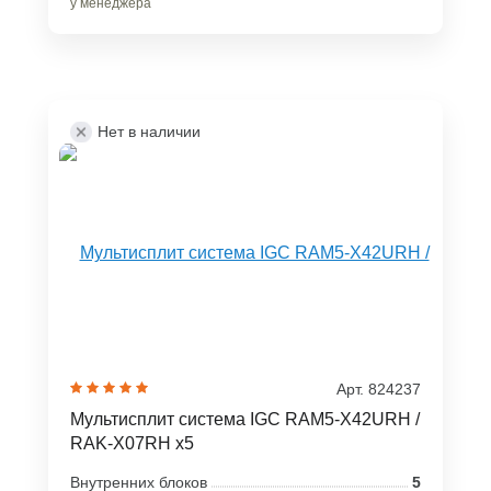
у менеджера
Нет в наличии
Арт. 824237
Мультисплит система IGC RAM5-X42URH /
RAK-X07RH x5
Внутренних блоков
5