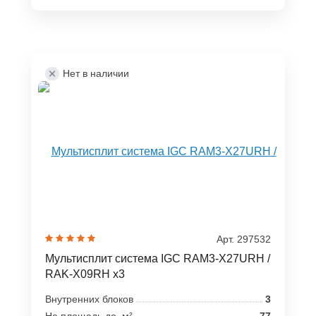
Нет в наличии
Арт. 297532
Мультисплит система IGC RAM3-X27URH /
RAK-X09RH x3
Внутренних блоков
3
На площадь до, м²
77