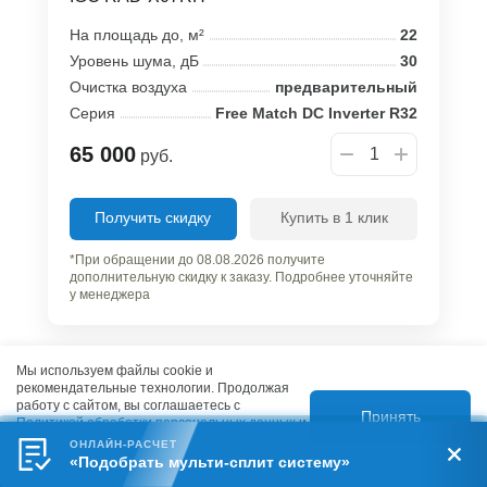
На площадь до, м²
22
Уровень шума, дБ
30
Очистка воздуха
предварительный
Серия
Free Match DC Inverter R32
65 000
руб.
Получить скидку
Купить в 1 клик
*При обращении до 08.08.2026 получите
дополнительную скидку к заказу. Подробнее уточняйте
у менеджера
Мы используем файлы cookie и
рекомендательные технологии. Продолжая
работу с сайтом, вы соглашаетесь с
Принять
Нет в наличии
Политикой обработки персональных данных
и
Правилами пользования сайтом.
ОНЛАЙН-РАСЧЕТ
«Подобрать мульти-сплит систему»