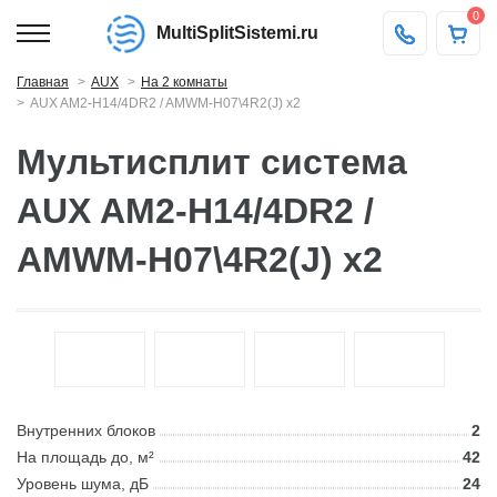
0
MultiSplitSistemi.ru
Главная
AUX
На 2 комнаты
AUX AM2-H14/4DR2 / AMWM-H07\4R2(J) x2
Мультисплит система
AUX AM2-H14/4DR2 /
AMWM-H07\4R2(J) x2
Внутренних блоков
2
На площадь до, м²
42
Уровень шума, дБ
24