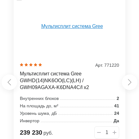
Арт. 771220
Мультисплит система Gree
GWHD(14)NK6OO(LC)(LH) /
GWH09AGAXA-K6DNA4C/I x2
Внутренних блоков
2
На площадь до, м²
41
Уровень шума, дБ
24
Инвертор
Да
239 230
руб.