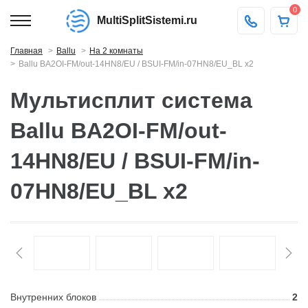
0
MultiSplitSistemi.ru
Главная
Ballu
На 2 комнаты
Ballu BA2OI-FM/out-14HN8/EU / BSUI-FM/in-07HN8/EU_BL x2
Мультисплит система
Ballu BA2OI-FM/out-
14HN8/EU / BSUI-FM/in-
07HN8/EU_BL x2
Внутренних блоков
2