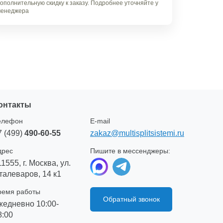
ополнительную скидку к заказу. Подробнее уточняйте у
енеджера
онтакты
елефон
E-mail
7 (499)
490-60-55
zakaz@multisplitsistemi.ru
дрес
Пишите в мессенджеры:
11555, г. Москва, ул.
талеваров, 14 к1
ремя работы
Обратный звонок
жедневно 10:00-
8:00