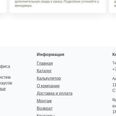
дополнительную скидку к заказу. Подробнее уточняйте у
д
менеджера
м
Информация
К
Т
Главная
офиса
+
Каталог
систем
Калькулятор
А
хаусов
1
О компании
вье
С
Доставка и оплата
В
Монтаж
е
Возврат
1
Контакты