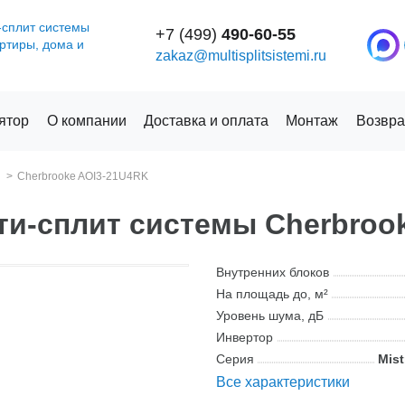
-сплит системы
+7 (499)
490-60-55
артиры, дома и
zakaz@multisplitsistemi.ru
ятор
О компании
Доставка и оплата
Монтаж
Возвра
Cherbrooke AOI3-21U4RK
и-сплит системы Cherbroo
Внутренних блоков
На площадь до, м²
Уровень шума, дБ
Инвертор
Серия
Mist
Все характеристики