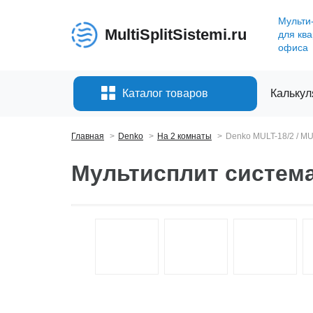
Мульти
MultiSplitSistemi.ru
для кв
офиса
Каталог товаров
Калькул
Главная
Denko
На 2 комнаты
Denko MULT-18/2 / MU
Мультисплит система