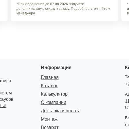
*При обращении до 07.08.2026 получите
*
дополнительную скидку к заказу. Подробнее уточняйте у
д
менеджера
м
Информация
К
Т
Главная
офиса
+
Каталог
систем
Калькулятор
А
хаусов
1
О компании
вье
С
Доставка и оплата
В
Монтаж
е
Возврат