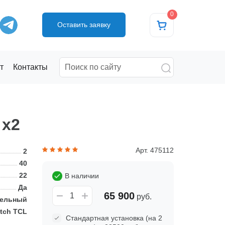
0
Оставить заявку
т
Контакты
 x2
Арт. 475112
2
40
22
В наличии
Да
65 900
руб.
тельный
tch TCL
Стандартная установка (на 2