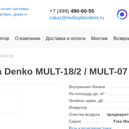
-сплит системы
+7 (499)
490-60-55
артиры, дома и
zakaz@multisplitsistemi.ru
ятор
О компании
Доставка и оплата
Монтаж
Возвра
LT-07 x2
 Denko MULT-18/2 / MULT-07
Внутренних блоков
На площадь до, м²
Уровень шума, дБ
Инвертор
Очистка воздуха
предвари
Серия
Free Ma
Все характеристики