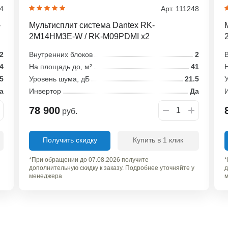
54
Арт. 111248
-
Мультисплит система Dantex RK-
2M14HM3E-W / RK-M09PDMI x2
2
Внутренних блоков
2
В
4
На площадь до, м²
41
Н
5
Уровень шума, дБ
21.5
У
а
Инвертор
Да
78 900
руб.
Получить скидку
Купить в 1 клик
*При обращении до 07.08.2026 получите
*
дополнительную скидку к заказу. Подробнее уточняйте у
д
менеджера
м