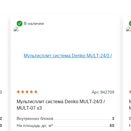
В наличии
30
Арт. 942709
Мультисплит система Denko MULT-24/3 /
MULT-07 x3
2
Внутренних блоков
3
В
0
На площадь до, м²
60
Н