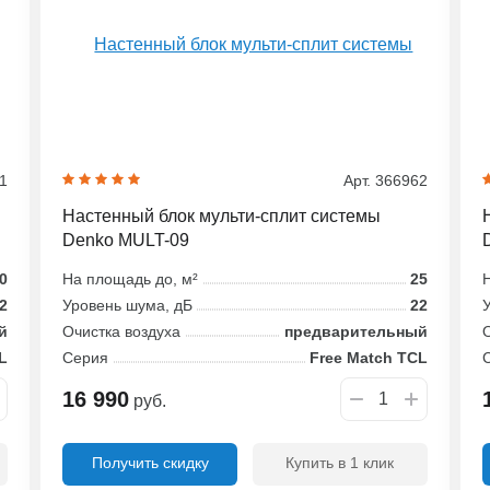
21
Арт. 366962
Настенный блок мульти-сплит системы
Denko MULT-09
0
На площадь до, м²
25
Н
2
Уровень шума, дБ
22
У
й
Очистка воздуха
предварительный
О
L
Серия
Free Match TCL
16 990
руб.
Получить скидку
Купить в 1 клик