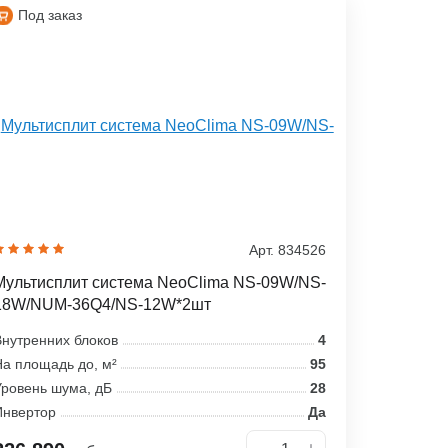
Под заказ
Арт. 834526
Мультисплит система NeoClima NS-09W/NS-
18W/NUM-36Q4/NS-12W*2шт
нутренних блоков
4
а площадь до, м²
95
ровень шума, дБ
28
Инвертор
Да