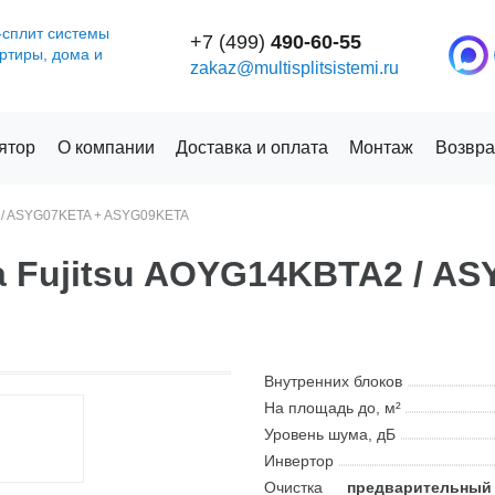
-сплит системы
+7 (499)
490-60-55
артиры, дома и
zakaz@multisplitsistemi.ru
ятор
О компании
Доставка и оплата
Монтаж
Возвра
 / ASYG07KETA + ASYG09KETA
 Fujitsu AOYG14KBTA2 / A
Внутренних блоков
На площадь до, м²
Уровень шума, дБ
Инвертор
Очистка
предварительный 