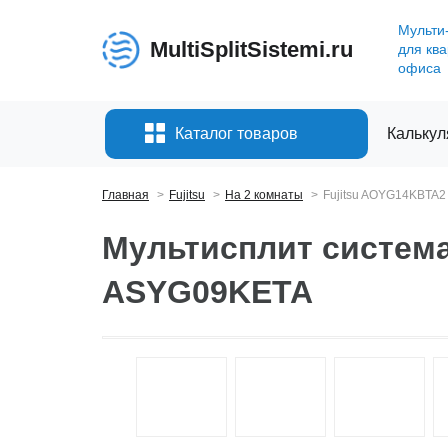
Мульти
MultiSplitSistemi.ru
для кв
офиса
Каталог товаров
Калькул
Главная
Fujitsu
На 2 комнаты
Fujitsu AOYG14KBTA2
Мультисплит система
ASYG09KETA