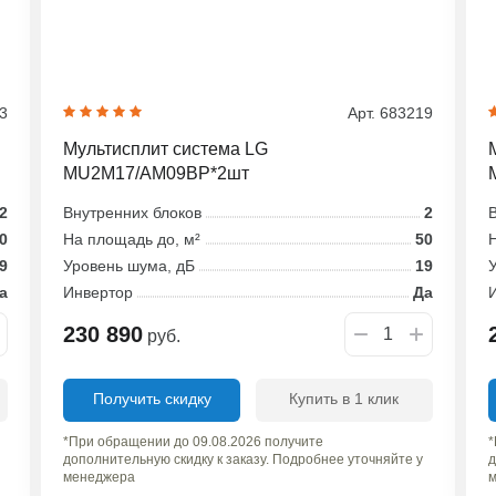
83
Арт. 683219
Мультисплит система LG
MU2M17/AM09BP*2шт
2
Внутренних блоков
2
В
0
На площадь до, м²
50
Н
9
Уровень шума, дБ
19
У
а
Инвертор
Да
230 890
руб.
Получить скидку
Купить в 1 клик
*При обращении до 09.08.2026 получите
*
дополнительную скидку к заказу. Подробнее уточняйте у
д
менеджера
м