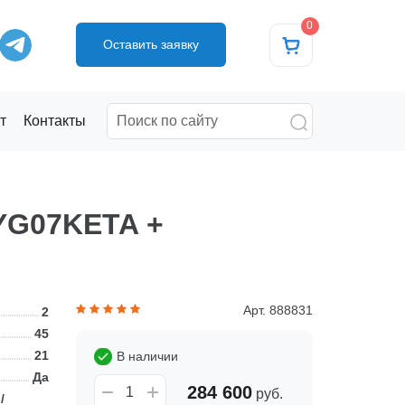
0
Оставить заявку
т
Контакты
SYG07KETA +
Арт. 888831
2
45
21
В наличии
Да
284 600
руб.
/