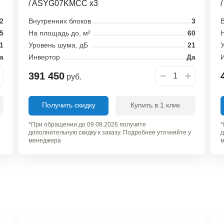
/ ASYG07KMCC x3
2
Внутренних блоков
3
В
5
На площадь до, м²
60
Н
1
Уровень шума, дБ
21
У
а
Инвертор
Да
391 450
руб.
Получить скидку
Купить в 1 клик
*При обращении до 09.08.2026 получите
*
дополнительную скидку к заказу. Подробнее уточняйте у
д
менеджера
м