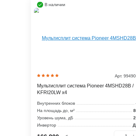
В наличии
Арт. 9949
Мультисплит система Pioneer 4MSHD28B /
KFRI20LW x4
Внутренних блоков
На площадь до, м²
8
Уровень шума, дБ
2
Инвертор
Д