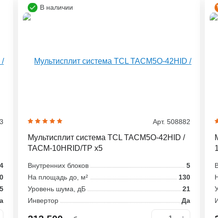
В наличии
03
Арт. 508882
Мультисплит система TCL TACM5O-42HID /
TACM-10HRID/TP x5
4
Внутренних блоков
5
В
0
На площадь до, м²
130
Н
5
Уровень шума, дБ
21
У
а
Инвертор
Да