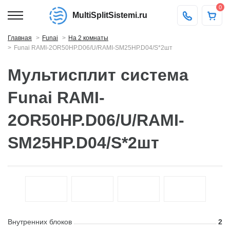
0
MultiSplitSistemi.ru
Главная
Funai
На 2 комнаты
Funai RAMI-2OR50HP.D06/U/RAMI-SM25HP.D04/S*2шт
Мультисплит система
Funai RAMI-
2OR50HP.D06/U/RAMI-
SM25HP.D04/S*2шт
Внутренних блоков
2