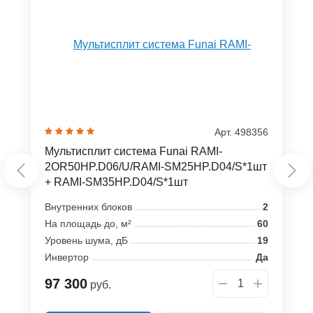
Арт. 498356
Мультисплит система Funai RAMI-
2OR50HP.D06/U/RAMI-SM25HP.D04/S*1шт
+ RAMI-SM35HP.D04/S*1шт
Внутренних блоков
2
На площадь до, м²
60
Уровень шума, дБ
19
Инвертор
Да
97 300
руб.