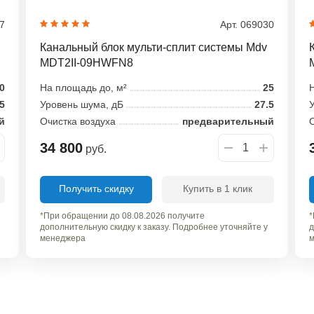
07
Арт. 069030
Канальный блок мульти-сплит системы Mdv
MDT2II-09HWFN8
0
На площадь до, м²
25
Н
.5
Уровень шума, дБ
27.5
У
й
Очистка воздуха
предварительный
О
34 800
руб.
Получить скидку
Купить в 1 клик
*При обращении до 08.08.2026 получите
*
дополнительную скидку к заказу. Подробнее уточняйте у
д
менеджера
м