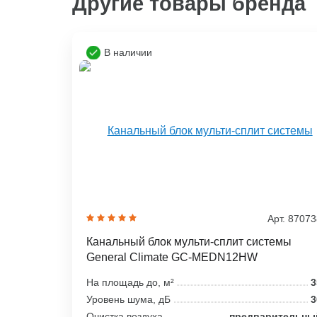
Другие товары бренда
В наличии
Арт. 8707
Канальный блок мульти-сплит системы
General Climate GC-MEDN12HW
На площадь до, м²
3
Уровень шума, дБ
3
Очистка воздуха
предварительны