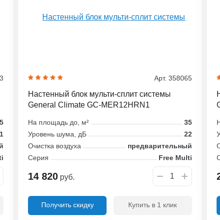
73
Арт. 358065
Настенный блок мульти-сплит системы
General Climate GC-MER12HRN1
5
На площадь до, м²
35
Н
1
Уровень шума, дБ
22
У
й
Очистка воздуха
предварительный
О
ti
Серия
Free Multi
14 820
руб.
Получить скидку
Купить в 1 клик