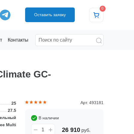
0
Оставить заявку
т
Контакты
limate GC-
Арт. 493181
25
27.5
тельный
В наличии
ee Multi
26 910
руб.