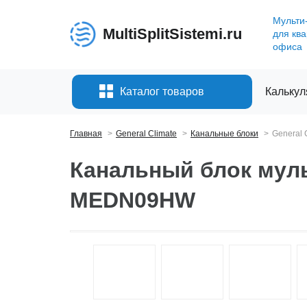
Мульти
MultiSplitSistemi.ru
для кв
офиса
Каталог товаров
Калькул
Главная
General Climate
Канальные блоки
General
Канальный блок муль
MEDN09HW