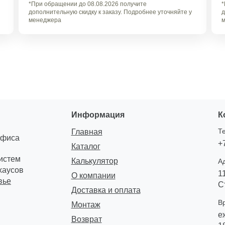
*При обращении до 08.08.2026 получите
*
дополнительную скидку к заказу. Подробнее уточняйте у
д
менеджера
м
Информация
К
Т
Главная
офиса
+
Каталог
систем
Калькулятор
А
хаусов
1
О компании
вье
С
Доставка и оплата
В
Монтаж
е
Возврат