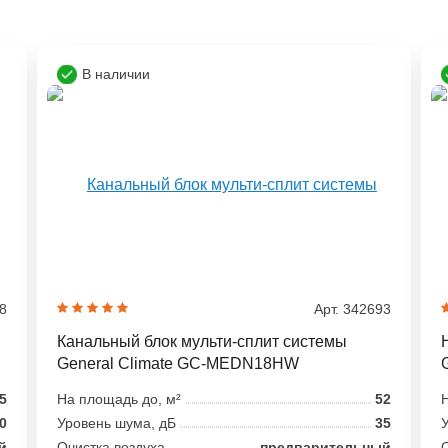
В наличии
38
Арт. 342693
Канальный блок мульти-сплит системы
General Climate GC-MEDN18HW
5
На площадь до, м²
52
Н
0
Уровень шума, дБ
35
У
й
Очистка воздуха
предварительный
О