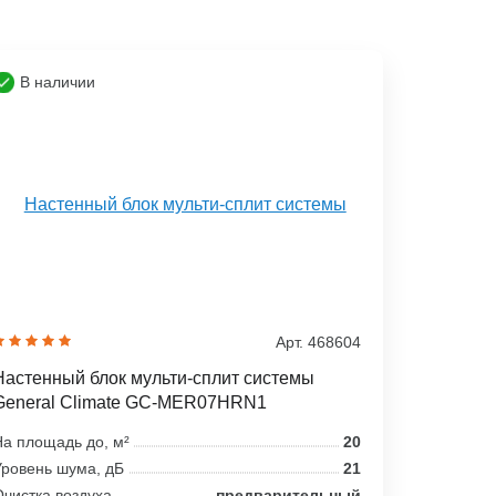
В наличии
Арт. 468604
Настенный блок мульти-сплит системы
General Climate GC-MER07HRN1
а площадь до, м²
20
ровень шума, дБ
21
чистка воздуха
предварительный