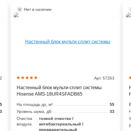
Нет в наличии
62
Арт. 57263
Настенный блок мульти-сплит системы
Hisense AMS-18UR4SFADB65
5
На площадь до, м²
55
В
3
Уровень шума, дБ
33
Н
Очистка
тонкой очистки /
У
воздуха
антибактериальный /
предварительный