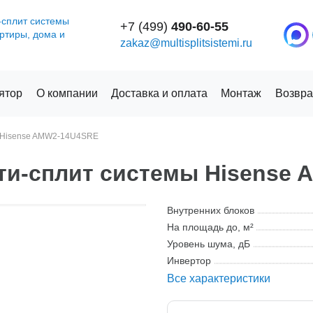
-сплит системы
+7 (499)
490-60-55
артиры, дома и
zakaz@multisplitsistemi.ru
ятор
О компании
Доставка и оплата
Монтаж
Возвра
Hisense AMW2-14U4SRE
ти-сплит системы Hisense
Внутренних блоков
На площадь до, м²
Уровень шума, дБ
Инвертор
Все характеристики