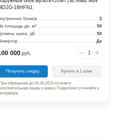
Наружный блок мульти-сплит системы Mdv
MD2O-18HFN1
нутренних блоков
2
а площадь до, м²
50
ровень шума, дБ
56
Инвертор
Да
100 000
руб.
Получить скидку
Купить в 1 клик
При обращении до 09.08.2026 получите
ополнительную скидку к заказу. Подробнее уточняйте у
енеджера