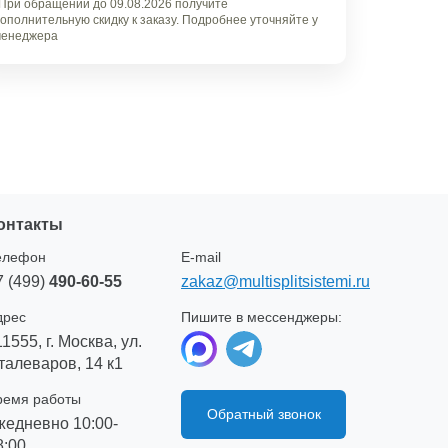
При обращении до 09.08.2026 получите
ополнительную скидку к заказу. Подробнее уточняйте у
енеджера
онтакты
елефон
E-mail
7 (499)
490-60-55
zakaz@multisplitsistemi.ru
дрес
Пишите в мессенджеры:
11555, г. Москва, ул.
талеваров, 14 к1
ремя работы
Обратный звонок
жедневно 10:00-
8:00