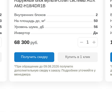
Наружный блок мульти-сплит системы AUX
AM2-H18/4DR1B
2
Внутренних блоков
2
В
3
На площадь до, м²
50
Н
5
Уровень шума, дБ
56
У
а
Инвертор
Да
68 300
руб.
Получить скидку
Купить в 1 клик
*При обращении до 09.08.2026 получите
*
дополнительную скидку к заказу. Подробнее уточняйте у
д
менеджера
м