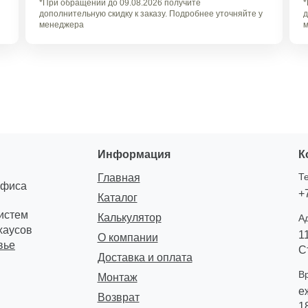
*При обращении до 09.08.2026 получите
*
дополнительную скидку к заказу. Подробнее уточняйте у
д
менеджера
м
Информация
К
Т
Главная
офиса
+
Каталог
систем
Калькулятор
А
хаусов
1
О компании
вье
С
Доставка и оплата
В
Монтаж
е
Возврат
1