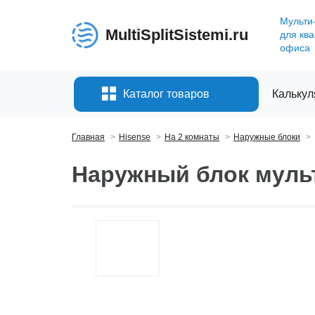
Мульти
MultiSplitSistemi.ru
для кв
офиса
Каталог товаров
Калькул
Главная
Hisense
На 2 комнаты
Наружные блоки
Наружный блок муль