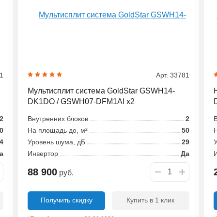
91
Арт. 33781
Мультисплит система GoldStar GSWH14-
DK1DO / GSWH07-DFM1AI x2
2
Внутренних блоков
2
В
0
На площадь до, м²
50
Н
4
Уровень шума, дБ
29
У
а
Инвертор
Да
88 900
руб.
Получить скидку
Купить в 1 клик