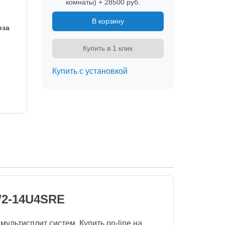
комнаты) + 28500 руб.
В корзину
оза
Купить в 1 клик
Купить с установкой
W2-14U4SRE
ультисплит систем. Купить on-line на