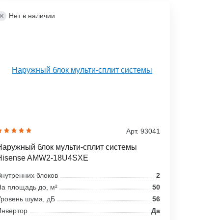
Нет в наличии
Арт. 93041
Наружный блок мульти-сплит системы
Hisense AMW2-18U4SXE
нутренних блоков
2
а площадь до, м²
50
ровень шума, дБ
56
Инвертор
Да