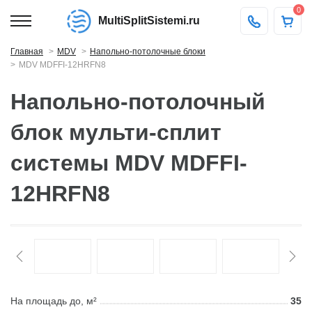
0
MultiSplitSistemi.ru
Главная
MDV
Напольно-потолочные блоки
MDV MDFFI-12HRFN8
Напольно-потолочный
блок мульти-сплит
системы MDV MDFFI-
12HRFN8
На площадь до, м²
35