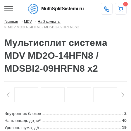
0
MultiSplitSistemi.ru
Главная
MDV
На 2 комнаты
MDV MD2O-14HFN8 / MDSBI2-09HRFN8 x2
Мультисплит система
MDV MD2O-14HFN8 /
MDSBI2-09HRFN8 x2
Внутренних блоков
2
На площадь до, м²
40
Уровень шума, дБ
19