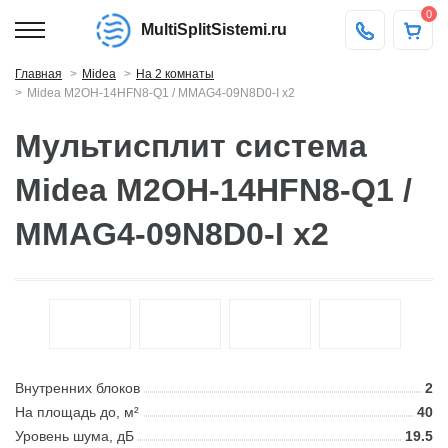
0
MultiSplitSistemi.ru
Главная
Midea
На 2 комнаты
Midea M2OH-14HFN8-Q1 / MMAG4-09N8D0-I x2
Мультисплит система
Midea M2OH-14HFN8-Q1 /
MMAG4-09N8D0-I x2
Внутренних блоков
2
На площадь до, м²
40
Уровень шума, дБ
19.5