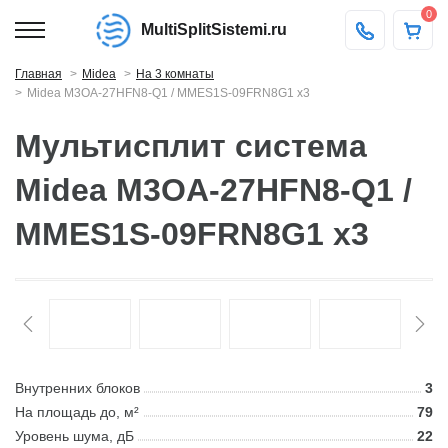
0
MultiSplitSistemi.ru
Главная
Midea
На 3 комнаты
Midea M3OA-27HFN8-Q1 / MMES1S-09FRN8G1 x3
Мультисплит система
Midea M3OA-27HFN8-Q1 /
MMES1S-09FRN8G1 x3
Внутренних блоков
3
На площадь до, м²
79
Уровень шума, дБ
22