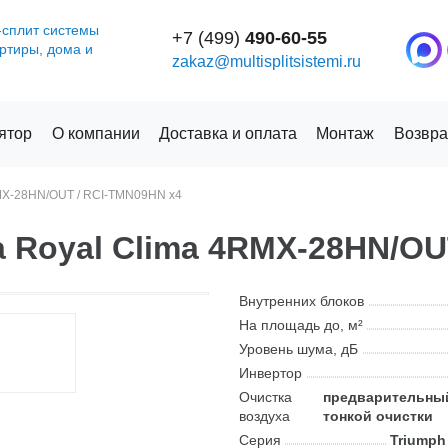
-сплит системы
+7 (499)
490-60-55
артиры, дома и
zakaz@multisplitsistemi.ru
ятор
О компании
Доставка и оплата
Монтаж
Возвра
MX-28HN/OUT / RCI-TMN09HN x4
 Royal Clima 4RMX-28HN/OU
Внутренних блоков
На площадь до, м²
Уровень шума, дБ
Инвертор
Очистка
предварительный
воздуха
тонкой очистки
Серия
Triumph 