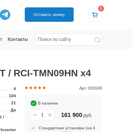
0
Оставить заявку
т
Контакты
T / RCI-TMN09HN x4
Арт. 030169
4
104
21
В наличии
Да
161 900
руб.
 /
Стандартная установка (на 4
Inverter