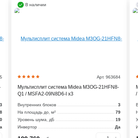
В наличии
45
Арт. 963684
-
Мультисплит система Midea M3OG-21HFN8-
Q1 / MSFA2-09N8D6-I x3
/
3
Внутренних блоков
3
В
8
На площадь до, м²
79
Н
0
Уровень шума, дБ
19
У
а
Инвертор
Да