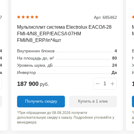
57
Арт. 685462
Мультисплит система Electrolux EACO/I-28
FMI-4/N8_ERP/EACS/I-07HM
FMI/N8_ERP/in*4шт
4
Внутренних блоков
4
В
4
На площадь до, м²
80
Н
4
Уровень шума, дБ
24
У
а
Инвертор
Да
187 900
руб.
Получить скидку
Купить в 1 клик
*При обращении до 08.08.2026 получите
*
дополнительную скидку к заказу. Подробнее уточняйте у
д
менеджера
м