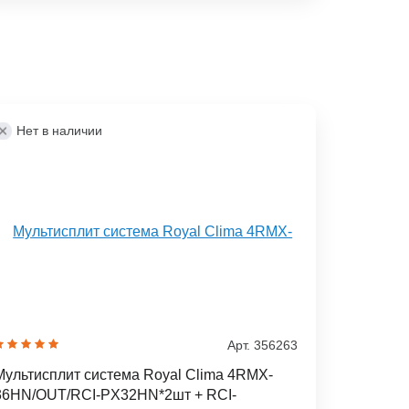
Нет в наличии
Арт. 356263
Мультисплит система Royal Clima 4RMX-
36HN/OUT/RCI-PX32HN*2шт + RCI-