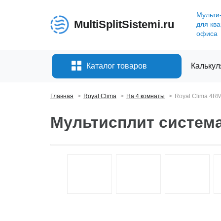
Мульти
MultiSplitSistemi.ru
для кв
офиса
Каталог товаров
Калькул
Главная
Royal Clima
На 4 комнаты
Royal Clima 4R
Мультисплит система