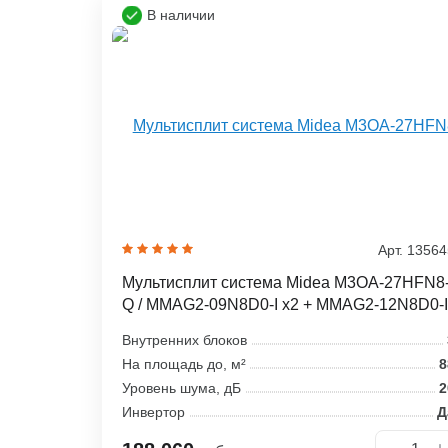
В наличии
Арт. 1356
Мультисплит система Midea M3OA-27HFN8
Q / MMAG2-09N8D0-I x2 + MMAG2-12N8D0-I
Внутренних блоков
На площадь до, м²
8
Уровень шума, дБ
2
Инвертор
Д