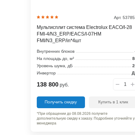
Арт. 5378
Мультисплит система Electrolux EACO/I-28
FMI-4/N3_ERP/EACS/I-07HM
FMI/N3_ERP/in*4шт
Внутренних блоков
На площадь до, м²
8
Уровень шума, дБ
2
Инвертор
Д
138 800
руб.
Получить скидку
Купить в 1 клик
*При обращении до 08.08.2026 получите
дополнительную скидку к заказу. Подробнее уточняйте у
менеджера