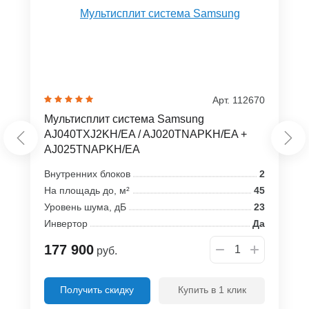
Арт. 112670
Мультисплит система Samsung
AJ040TXJ2KH/EA / AJ020TNAPKH/EA +
AJ025TNAPKH/EA
Внутренних блоков
2
На площадь до, м²
45
Уровень шума, дБ
23
Инвертор
Да
177 900
руб.
Получить скидку
Купить в 1 клик