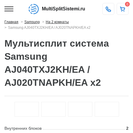
0
MultiSplitSistemi.ru
Главная
Samsung
На 2 комнаты
Samsung AJ040TXJ2KH/EA / AJ020TNAPKH/EA x2
Мультисплит система
Samsung
AJ040TXJ2KH/EA /
AJ020TNAPKH/EA x2
Внутренних блоков
2