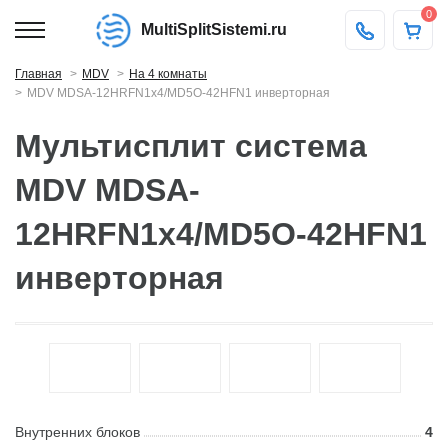
0
MultiSplitSistemi.ru
Главная
MDV
На 4 комнаты
MDV MDSA-12HRFN1x4/MD5O-42HFN1 инверторная
Мультисплит система
MDV MDSA-
12HRFN1x4/MD5O-42HFN1
инверторная
Внутренних блоков
4