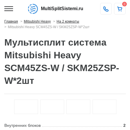
0
MultiSplitSistemi.ru
Главная
Mitsubishi Heavy
На 2 комнаты
Mitsubishi Heavy SCM45ZS-W / SKM25ZSP-W*2шт
Мультисплит система
Mitsubishi Heavy
SCM45ZS-W / SKM25ZSP-
W*2шт
Внутренних блоков
2