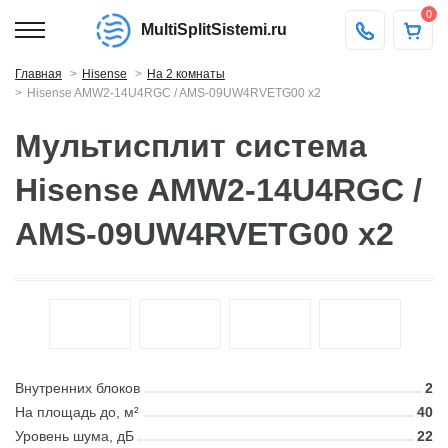
0
MultiSplitSistemi.ru
Главная
Hisense
На 2 комнаты
Hisense AMW2-14U4RGC / AMS-09UW4RVETG00 x2
Мультисплит система
Hisense AMW2-14U4RGC /
AMS-09UW4RVETG00 x2
Внутренних блоков
2
На площадь до, м²
40
Уровень шума, дБ
22